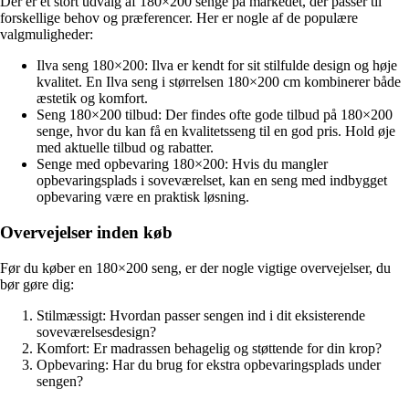
Der er et stort udvalg af 180×200 senge på markedet, der passer til
forskellige behov og præferencer. Her er nogle af de populære
valgmuligheder:
Ilva seng 180×200: Ilva er kendt for sit stilfulde design og høje
kvalitet. En Ilva seng i størrelsen 180×200 cm kombinerer både
æstetik og komfort.
Seng 180×200 tilbud: Der findes ofte gode tilbud på 180×200
senge, hvor du kan få en kvalitetsseng til en god pris. Hold øje
med aktuelle tilbud og rabatter.
Senge med opbevaring 180×200: Hvis du mangler
opbevaringsplads i soveværelset, kan en seng med indbygget
opbevaring være en praktisk løsning.
Overvejelser inden køb
Før du køber en 180×200 seng, er der nogle vigtige overvejelser, du
bør gøre dig:
Stilmæssigt: Hvordan passer sengen ind i dit eksisterende
soveværelsesdesign?
Komfort: Er madrassen behagelig og støttende for din krop?
Opbevaring: Har du brug for ekstra opbevaringsplads under
sengen?