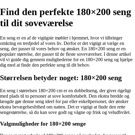
Find den perfekte 180×200 seng
til dit soveværelse
En seng er en af de vigtigste møbler i hjemmet, hvor vi tilbringer
omkring en tredjedel af vores liv. Derfor er det vigtigt at vælge en
seng, der passer til vores behov og ønsker. En 180×200 seng er en
populær størrelse, der passer til de fleste soveværelser. I denne artikel
vil vi guide dig gennem mulighederne for en 180×200 seng og hjælpe
dig med at finde den perfekte seng til dit behov.
Størrelsen betyder noget: 180×200 seng
En seng i størrelsen 180×200 cm er en dobbeltseng, der giver rigeligt
med plads til to personer at sove komfortabelt. Den ekstra bredde og
længde gør denne seng ideel for par eller enkeltpersoner, der ønsker
ekstra bevægelsesfrihed om natten. Det er vigtigt at finde den rette
sengestørrelse, så du kan sove godt og vågne op frisk og veludhvilet.
Valgmuligheder for 180×200 senge