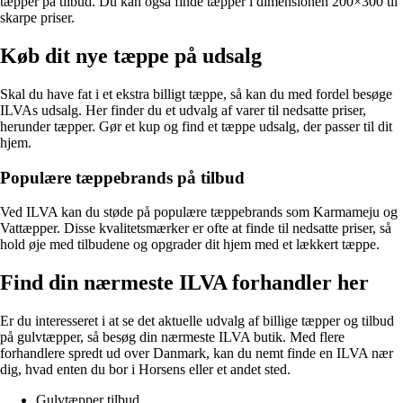
tæpper på tilbud. Du kan også finde tæpper i dimensionen 200×300 til
skarpe priser.
Køb dit nye tæppe på udsalg
Skal du have fat i et ekstra billigt tæppe, så kan du med fordel besøge
ILVAs udsalg. Her finder du et udvalg af varer til nedsatte priser,
herunder tæpper. Gør et kup og find et tæppe udsalg, der passer til dit
hjem.
Populære tæppebrands på tilbud
Ved ILVA kan du støde på populære tæppebrands som Karmameju og
Vattæpper. Disse kvalitetsmærker er ofte at finde til nedsatte priser, så
hold øje med tilbudene og opgrader dit hjem med et lækkert tæppe.
Find din nærmeste ILVA forhandler her
Er du interesseret i at se det aktuelle udvalg af billige tæpper og tilbud
på gulvtæpper, så besøg din nærmeste ILVA butik. Med flere
forhandlere spredt ud over Danmark, kan du nemt finde en ILVA nær
dig, hvad enten du bor i Horsens eller et andet sted.
Gulvtæpper tilbud