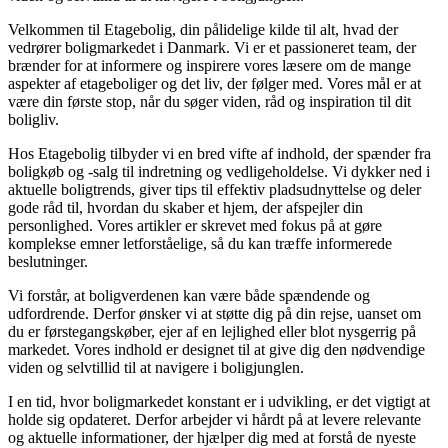
Velkommen til Etagebolig, din pålidelige kilde til alt, hvad der
vedrører boligmarkedet i Danmark. Vi er et passioneret team, der
brænder for at informere og inspirere vores læsere om de mange
aspekter af etageboliger og det liv, der følger med. Vores mål er at
være din første stop, når du søger viden, råd og inspiration til dit
boligliv.
Hos Etagebolig tilbyder vi en bred vifte af indhold, der spænder fra
boligkøb og -salg til indretning og vedligeholdelse. Vi dykker ned i
aktuelle boligtrends, giver tips til effektiv pladsudnyttelse og deler
gode råd til, hvordan du skaber et hjem, der afspejler din
personlighed. Vores artikler er skrevet med fokus på at gøre
komplekse emner letforståelige, så du kan træffe informerede
beslutninger.
Vi forstår, at boligverdenen kan være både spændende og
udfordrende. Derfor ønsker vi at støtte dig på din rejse, uanset om
du er førstegangskøber, ejer af en lejlighed eller blot nysgerrig på
markedet. Vores indhold er designet til at give dig den nødvendige
viden og selvtillid til at navigere i boligjunglen.
I en tid, hvor boligmarkedet konstant er i udvikling, er det vigtigt at
holde sig opdateret. Derfor arbejder vi hårdt på at levere relevante
og aktuelle informationer, der hjælper dig med at forstå de nyeste