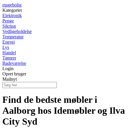
etagebolig
Kategorier
Elektronik
Penge
Sikring
Vedligeholdelse
Temperatur
Energi
Lys
Handel
Tømrer
Badeværelse
Login
Opret bruger
Mailnyt
Find de bedste møbler i
Aalborg hos Idemøbler og Ilva
City Syd