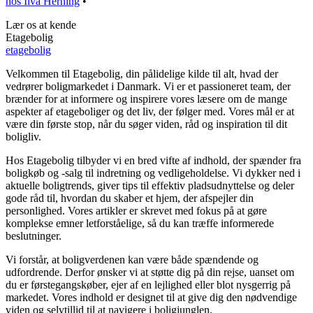
hos Ilva Herning
•
Lær os at kende
Etagebolig
etagebolig
Velkommen til Etagebolig, din pålidelige kilde til alt, hvad der
vedrører boligmarkedet i Danmark. Vi er et passioneret team, der
brænder for at informere og inspirere vores læsere om de mange
aspekter af etageboliger og det liv, der følger med. Vores mål er at
være din første stop, når du søger viden, råd og inspiration til dit
boligliv.
Hos Etagebolig tilbyder vi en bred vifte af indhold, der spænder fra
boligkøb og -salg til indretning og vedligeholdelse. Vi dykker ned i
aktuelle boligtrends, giver tips til effektiv pladsudnyttelse og deler
gode råd til, hvordan du skaber et hjem, der afspejler din
personlighed. Vores artikler er skrevet med fokus på at gøre
komplekse emner letforståelige, så du kan træffe informerede
beslutninger.
Vi forstår, at boligverdenen kan være både spændende og
udfordrende. Derfor ønsker vi at støtte dig på din rejse, uanset om
du er førstegangskøber, ejer af en lejlighed eller blot nysgerrig på
markedet. Vores indhold er designet til at give dig den nødvendige
viden og selvtillid til at navigere i boligjunglen.