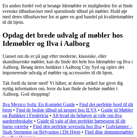
En anden fordel ved at besøge Idemøbler er muligheden for at finde
svenske tilbudsaviser med spændende tilbud på møbler. Hold øje
med deres tilbudsaviser for at gøre en god handel på kvalitetsmøbler
til dit hjem.
Opdag det brede udvalg af møbler hos
Idemøbler og Ilva i Aalborg
Uanset om du er på jagt efter moderne, klassiske, eller
skandinaviske møbler, kan du finde det hele hos Idemøbler og Ilva i
Aalborg. Besøg deres butikker i Aalborg City Syd og oplev det
imponerende udvalg af møbler og accessories til dit hjem.
Tak fordi du læste med! Vi håber, at denne artikel har givet dig
nyttig information om, hvor du kan finde de bedste møbler i
Aalborg. God shopping!
Ilva Mexico Sofa: En Komplet Guide
•
Find det perfekte bord til dit
hjem
•
Find de bedste tilbud på tæpper hos ILVA
•
Guide til Møbler
og Butikker i Fredericia
•
Alt hvad du behøver at vide om ilva
garderobeskabe
•
Guide til valg af den perfekte børneseng til dit
barns værelse
•
Find den perfekte sovesofa hos Ilva
•
Gulvlamper –
Skab Stemning og Belysning i Dit Hjem
•
Find dine drømmemøbler