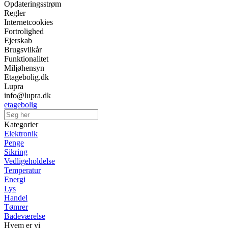
Opdateringsstrøm
Regler
Internetcookies
Fortrolighed
Ejerskab
Brugsvilkår
Funktionalitet
Miljøhensyn
Etagebolig.dk
Lupra
info@lupra.dk
etagebolig
Kategorier
Elektronik
Penge
Sikring
Vedligeholdelse
Temperatur
Energi
Lys
Handel
Tømrer
Badeværelse
Hvem er vi