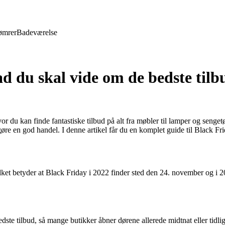
ømrer
Badeværelse
 du skal vide om de bedste tilbu
r du kan finde fantastiske tilbud på alt fra møbler til lamper og sengetø
øre en god handel. I denne artikel får du en komplet guide til Black Fr
vilket betyder at Black Friday i 2022 finder sted den 24. november og i
edste tilbud, så mange butikker åbner dørene allerede midtnat eller tidl