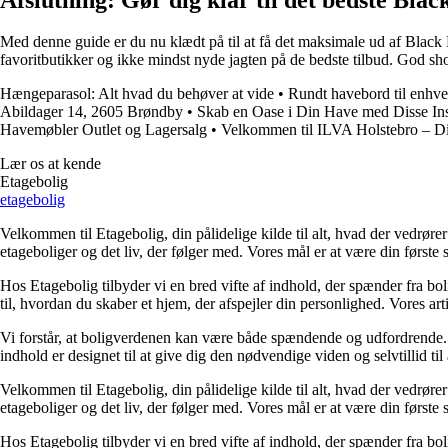
Med denne guide er du nu klædt på til at få det maksimale ud af Black F
favoritbutikker og ikke mindst nyde jagten på de bedste tilbud. God sh
Hængeparasol: Alt hvad du behøver at vide
•
Rundt havebord til enhve
Abildager 14, 2605 Brøndby
•
Skab en Oase i Din Have med Disse Insp
Havemøbler Outlet og Lagersalg
•
Velkommen til ILVA Holstebro – Din
Lær os at kende
Etagebolig
etagebolig
Velkommen til Etagebolig, din pålidelige kilde til alt, hvad der vedrør
etageboliger og det liv, der følger med. Vores mål er at være din første st
Hos Etagebolig tilbyder vi en bred vifte af indhold, der spænder fra boli
til, hvordan du skaber et hjem, der afspejler din personlighed. Vores ar
Vi forstår, at boligverdenen kan være både spændende og udfordrende. De
indhold er designet til at give dig den nødvendige viden og selvtillid til
Velkommen til Etagebolig, din pålidelige kilde til alt, hvad der vedrør
etageboliger og det liv, der følger med. Vores mål er at være din første st
Hos Etagebolig tilbyder vi en bred vifte af indhold, der spænder fra boli