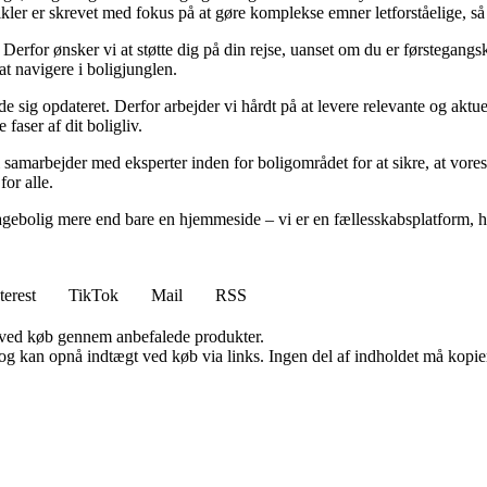
tikler er skrevet med fokus på at gøre komplekse emner letforståelige, s
rfor ønsker vi at støtte dig på din rejse, uanset om du er førstegangskø
 at navigere i boligjunglen.
olde sig opdateret. Derfor arbejder vi hårdt på at levere relevante og akt
faser af dit boligliv.
 samarbejder med eksperter inden for boligområdet for at sikre, at vores
for alle.
gebolig mere end bare en hjemmeside – vi er en fællesskabsplatform, hvo
terest
TikTok
Mail
RSS
 ved køb gennem anbefalede produkter.
og kan opnå indtægt ved køb via links. Ingen del af indholdet må kopiere