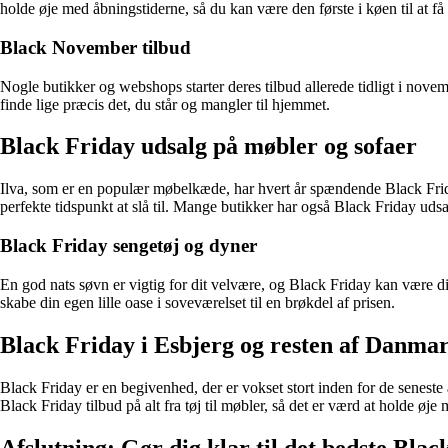
holde øje med åbningstiderne, så du kan være den første i køen til at få f
Black November tilbud
Nogle butikker og webshops starter deres tilbud allerede tidligt i nove
finde lige præcis det, du står og mangler til hjemmet.
Black Friday udsalg på møbler og sofaer
Ilva, som er en populær møbelkæde, har hvert år spændende Black Friday
perfekte tidspunkt at slå til. Mange butikker har også Black Friday udsa
Black Friday sengetøj og dyner
En god nats søvn er vigtig for dit velvære, og Black Friday kan være di
skabe din egen lille oase i soveværelset til en brøkdel af prisen.
Black Friday i Esbjerg og resten af Danma
Black Friday er en begivenhed, der er vokset stort inden for de senest
Black Friday tilbud på alt fra tøj til møbler, så det er værd at holde ø
Afslutning: Gør dig klar til det bedste Bla