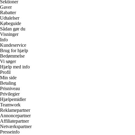
Sektioner
Gaver
Rabatter
Udtalelser
Købeguide
Sådan gør du
Visninger
Info
Kundeservice
Brug for hjælp
Bedømmelse
Vi søger
Hjælp med info
Profil
Min side
Betaling
Prisniveau
Privilegier
Hjælpemidler
Teamwork
Reklamepartner
Annoncepartner
Affiliatepartner
Netværkspartner
Presseinfo