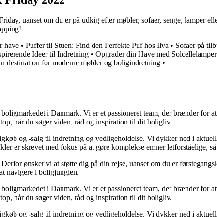
riday, uanset om du er på udkig efter møbler, sofaer, senge, lamper elle
opping!
r have
•
Puffer til Stuen: Find den Perfekte Puf hos Ilva
•
Sofaer på til
irerende Ideer til Indretning
•
Opgrader din Have med Solcellelamper
 destination for moderne møbler og boligindretning
•
er boligmarkedet i Danmark. Vi er et passioneret team, der brænder for 
op, når du søger viden, råd og inspiration til dit boligliv.
gkøb og -salg til indretning og vedligeholdelse. Vi dykker ned i aktuelle
tikler er skrevet med fokus på at gøre komplekse emner letforståelige, s
rfor ønsker vi at støtte dig på din rejse, uanset om du er førstegangskø
 at navigere i boligjunglen.
er boligmarkedet i Danmark. Vi er et passioneret team, der brænder for 
op, når du søger viden, råd og inspiration til dit boligliv.
gkøb og -salg til indretning og vedligeholdelse. Vi dykker ned i aktuelle