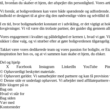
til, hvordan du skaber et hjem, der afspejler din personlighed. Vores ar
Vi forstår, at boligverdenen kan være både spændende og udfordrende. De
indhold er designet til at give dig den nødvendige viden og selvtillid til
I en tid, hvor boligmarkedet konstant er i udvikling, er det vigtigt at h
lovgivninger. Vi vil være din trofaste partner, der guider dig gennem alle 
Vores engagement i kvalitet og pålidelighed er kernen i, hvad vi gør. Vi
sikker i dine valg, og vi stræber efter at gøre boligverdenen tilgængelig 
Takket være vores dedikerede team og vores passion for boligliv, er Eta
inspiration her hos os, og at vi sammen kan skabe et hjem, du elsker.
Del og hjælp
X
Facebook
Instagram
LinkedIn
YouTube
Pin
© Ophavsretligt beskyttet materiale.
© Ophavsret gælder. Vi samarbejder med partnere og kan få provision
© Denne side er underlagt ophavsret. Vi arbejder med affiliatepartnere 
Bliv klogere på os
Bag om
Hvad vi står for
Bag siden
Vær med
Kontorsteder