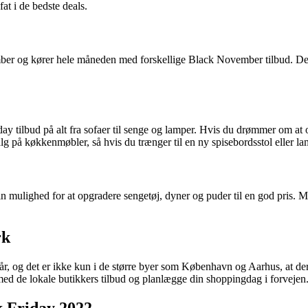
at i de bedste deals.
mber og kører hele måneden med forskellige Black November tilbud. Det b
 tilbud på alt fra sofaer til senge og lamper. Hvis du drømmer om at o
lg på køkkenmøbler, så hvis du trænger til en ny spisebordsstol eller la
n mulighed for at opgradere sengetøj, dyner og puder til en god pris. Ma
rk
e år, og det er ikke kun i de større byer som København og Aarhus, at d
je med de lokale butikkers tilbud og planlægge din shoppingdag i forvejen
ck Friday 2022