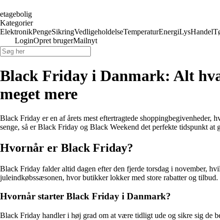
etagebolig
Kategorier
Elektronik
Penge
Sikring
Vedligeholdelse
Temperatur
Energi
Lys
Handel
T
Login
Opret bruger
Mailnyt
Black Friday i Danmark: Alt hvad
meget mere
Black Friday er en af årets mest eftertragtede shoppingbegivenheder, hvo
senge, så er Black Friday og Black Weekend det perfekte tidspunkt at g
Hvornår er Black Friday?
Black Friday falder altid dagen efter den fjerde torsdag i november, h
juleindkøbssæsonen, hvor butikker lokker med store rabatter og tilbud.
Hvornår starter Black Friday i Danmark?
Black Friday handler i høj grad om at være tidligt ude og sikre sig de b