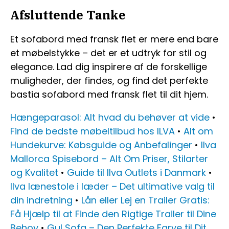
Afsluttende Tanke
Et sofabord med fransk flet er mere end bare
et møbelstykke – det er et udtryk for stil og
elegance. Lad dig inspirere af de forskellige
muligheder, der findes, og find det perfekte
bastia sofabord med fransk flet til dit hjem.
Hængeparasol: Alt hvad du behøver at vide
•
Find de bedste møbeltilbud hos ILVA
•
Alt om
Hundekurve: Købsguide og Anbefalinger
•
Ilva
Mallorca Spisebord – Alt Om Priser, Stilarter
og Kvalitet
•
Guide til Ilva Outlets i Danmark
•
Ilva lænestole i læder – Det ultimative valg til
din indretning
•
Lån eller Lej en Trailer Gratis:
Få Hjælp til at Finde den Rigtige Trailer til Dine
Behov
•
Gul Sofa – Den Perfekte Farve til Dit