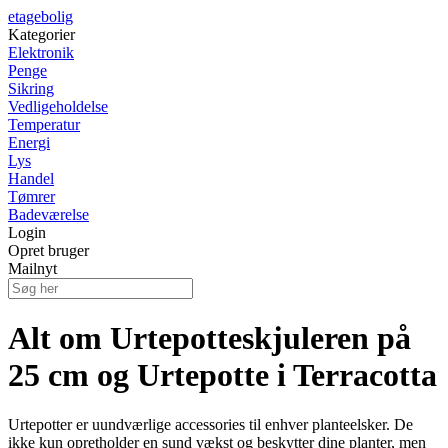
etagebolig
Kategorier
Elektronik
Penge
Sikring
Vedligeholdelse
Temperatur
Energi
Lys
Handel
Tømrer
Badeværelse
Login
Opret bruger
Mailnyt
Alt om Urtepotteskjuleren på
25 cm og Urtepotte i Terracotta
Urtepotter er uundværlige accessories til enhver planteelsker. De
ikke kun opretholder en sund vækst og beskytter dine planter, men