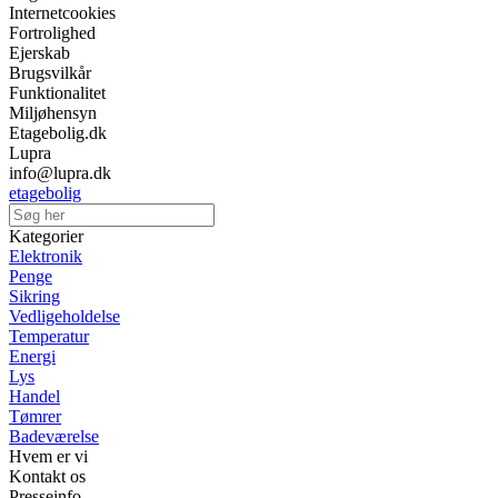
Internetcookies
Fortrolighed
Ejerskab
Brugsvilkår
Funktionalitet
Miljøhensyn
Etagebolig.dk
Lupra
info@lupra.dk
etagebolig
Kategorier
Elektronik
Penge
Sikring
Vedligeholdelse
Temperatur
Energi
Lys
Handel
Tømrer
Badeværelse
Hvem er vi
Kontakt os
Presseinfo