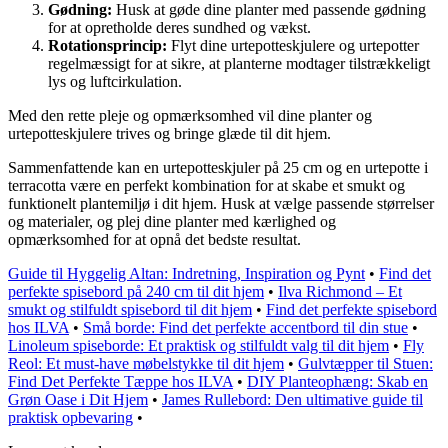
Gødning:
Husk at gøde dine planter med passende gødning
for at opretholde deres sundhed og vækst.
Rotationsprincip:
Flyt dine urtepotteskjulere og urtepotter
regelmæssigt for at sikre, at planterne modtager tilstrækkeligt
lys og luftcirkulation.
Med den rette pleje og opmærksomhed vil dine planter og
urtepotteskjulere trives og bringe glæde til dit hjem.
Sammenfattende kan en urtepotteskjuler på 25 cm og en urtepotte i
terracotta være en perfekt kombination for at skabe et smukt og
funktionelt plantemiljø i dit hjem. Husk at vælge passende størrelser
og materialer, og plej dine planter med kærlighed og
opmærksomhed for at opnå det bedste resultat.
Guide til Hyggelig Altan: Indretning, Inspiration og Pynt
•
Find det
perfekte spisebord på 240 cm til dit hjem
•
Ilva Richmond – Et
smukt og stilfuldt spisebord til dit hjem
•
Find det perfekte spisebord
hos ILVA
•
Små borde: Find det perfekte accentbord til din stue
•
Linoleum spiseborde: Et praktisk og stilfuldt valg til dit hjem
•
Fly
Reol: Et must-have møbelstykke til dit hjem
•
Gulvtæpper til Stuen:
Find Det Perfekte Tæppe hos ILVA
•
DIY Planteophæng: Skab en
Grøn Oase i Dit Hjem
•
James Rullebord: Den ultimative guide til
praktisk opbevaring
•