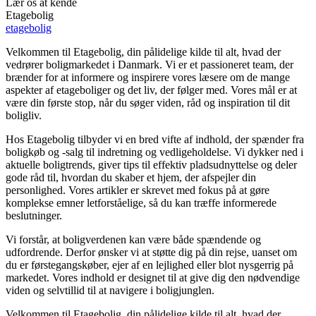
Lær os at kende
Etagebolig
etagebolig
Velkommen til Etagebolig, din pålidelige kilde til alt, hvad der
vedrører boligmarkedet i Danmark. Vi er et passioneret team, der
brænder for at informere og inspirere vores læsere om de mange
aspekter af etageboliger og det liv, der følger med. Vores mål er at
være din første stop, når du søger viden, råd og inspiration til dit
boligliv.
Hos Etagebolig tilbyder vi en bred vifte af indhold, der spænder fra
boligkøb og -salg til indretning og vedligeholdelse. Vi dykker ned i
aktuelle boligtrends, giver tips til effektiv pladsudnyttelse og deler
gode råd til, hvordan du skaber et hjem, der afspejler din
personlighed. Vores artikler er skrevet med fokus på at gøre
komplekse emner letforståelige, så du kan træffe informerede
beslutninger.
Vi forstår, at boligverdenen kan være både spændende og
udfordrende. Derfor ønsker vi at støtte dig på din rejse, uanset om
du er førstegangskøber, ejer af en lejlighed eller blot nysgerrig på
markedet. Vores indhold er designet til at give dig den nødvendige
viden og selvtillid til at navigere i boligjunglen.
Velkommen til Etagebolig, din pålidelige kilde til alt, hvad der