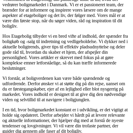
vedrører boligmarkedet i Danmark. Vi er et passioneret team, der
brænder for at informere og inspirere vores læsere om de mange
aspekter af etageboliger og det liv, der følger med. Vores mål er at
være din første stop, når du søger viden, råd og inspiration til dit
boligliv.
Hos Etagebolig tilbyder vi en bred vifte af indhold, der spænder fra
boligkøb og -salg til indretning og vedligeholdelse. Vi dykker ned i
aktuelle boligtrends, giver tips til effektiv pladsudnyttelse og deler
gode råd til, hvordan du skaber et hjem, der afspejler din
personlighed. Vores artikler er skrevet med fokus på at gøre
komplekse emner letforståelige, så du kan træffe informerede
beslutninger.
Vi forstår, at boligverdenen kan være både spændende og
udfordrende. Derfor ønsker vi at støtte dig på din rejse, uanset om
du er førstegangskøber, ejer af en lejlighed eller blot nysgerrig på
markedet. Vores indhold er designet til at give dig den nødvendige
viden og selvtillid til at navigere i boligjunglen.
I en tid, hvor boligmarkedet konstant er i udvikling, er det vigtigt at
holde sig opdateret. Derfor arbejder vi hårdt på at levere relevante
og aktuelle informationer, der hjælper dig med at forstå de nyeste
tendenser og lovgivninger. Vi vil være din trofaste partner, der
guider dig gennem alle faser af dit boligliv.