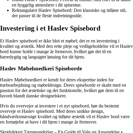
en hyggelig atmosfære i dit spisestue.
Rektangulært Haslev Spisebord: Den klassiske og tidløse stil,
der passer til de fleste indretningsstile.
Investering i et Haslev Spisebord
Et Haslev spisebord er ikke blot et møbel; det er en investering i
kvalitet og æstetik. Med den rette pleje og vedligeholdelse vil et Haslev
bord kunne holde i mange år fremover, hvilket gør det til en
bæredygtig og langsigtet løsning for dit hjem.
Haslev Møbelsnedkeri Spiseborde
Haslev Møbelsnedkeri er kendt for deres ekspertise inden for
træbearbejdning og møbeldesign. Deres spiseborde er skabt med en
passion for det æstetiske og det funktionelle, hvilket gør dem til en
favorit blandt danske designelskere.
Hvis du overvejer at investere i et nyt spisebord, bør du bestemt
overveje et Haslev spisebord. Med deres unikke design,
håndværksmæssige kvalitet og tidløse æstetik vil et Haslev bord være
en fornøjelse at have i dit hjem i mange år fremover.
Skridsikkert Tæppeunderlag – En Guide til Valg og Anvendelse
•