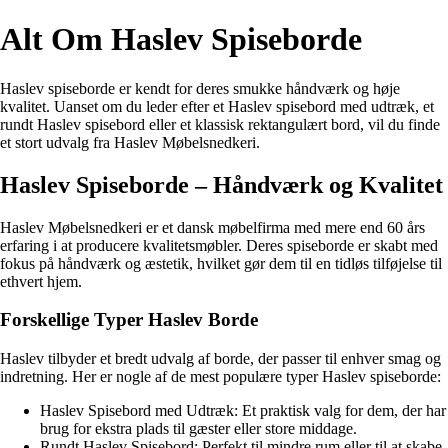
Alt Om Haslev Spiseborde
Haslev spiseborde er kendt for deres smukke håndværk og høje
kvalitet. Uanset om du leder efter et Haslev spisebord med udtræk, et
rundt Haslev spisebord eller et klassisk rektangulært bord, vil du finde
et stort udvalg fra Haslev Møbelsnedkeri.
Haslev Spiseborde – Håndværk og Kvalitet
Haslev Møbelsnedkeri er et dansk møbelfirma med mere end 60 års
erfaring i at producere kvalitetsmøbler. Deres spiseborde er skabt med
fokus på håndværk og æstetik, hvilket gør dem til en tidløs tilføjelse til
ethvert hjem.
Forskellige Typer Haslev Borde
Haslev tilbyder et bredt udvalg af borde, der passer til enhver smag og
indretning. Her er nogle af de mest populære typer Haslev spiseborde:
Haslev Spisebord med Udtræk: Et praktisk valg for dem, der har
brug for ekstra plads til gæster eller store middage.
Rundt Haslev Spisebord: Perfekt til mindre rum eller til at skabe