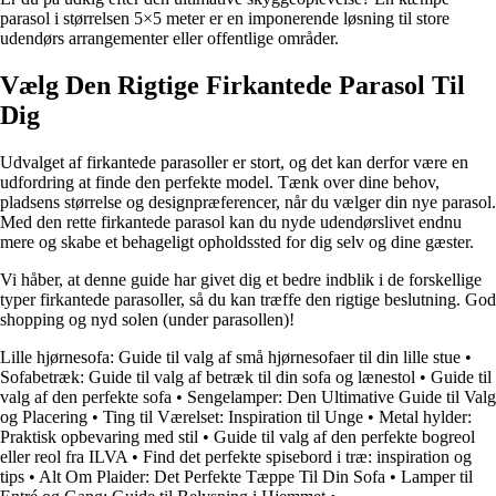
parasol i størrelsen 5×5 meter er en imponerende løsning til store
udendørs arrangementer eller offentlige områder.
Vælg Den Rigtige Firkantede Parasol Til
Dig
Udvalget af firkantede parasoller er stort, og det kan derfor være en
udfordring at finde den perfekte model. Tænk over dine behov,
pladsens størrelse og designpræferencer, når du vælger din nye parasol.
Med den rette firkantede parasol kan du nyde udendørslivet endnu
mere og skabe et behageligt opholdssted for dig selv og dine gæster.
Vi håber, at denne guide har givet dig et bedre indblik i de forskellige
typer firkantede parasoller, så du kan træffe den rigtige beslutning. God
shopping og nyd solen (under parasollen)!
Lille hjørnesofa: Guide til valg af små hjørnesofaer til din lille stue
•
Sofabetræk: Guide til valg af betræk til din sofa og lænestol
•
Guide til
valg af den perfekte sofa
•
Sengelamper: Den Ultimative Guide til Valg
og Placering
•
Ting til Værelset: Inspiration til Unge
•
Metal hylder:
Praktisk opbevaring med stil
•
Guide til valg af den perfekte bogreol
eller reol fra ILVA
•
Find det perfekte spisebord i træ: inspiration og
tips
•
Alt Om Plaider: Det Perfekte Tæppe Til Din Sofa
•
Lamper til