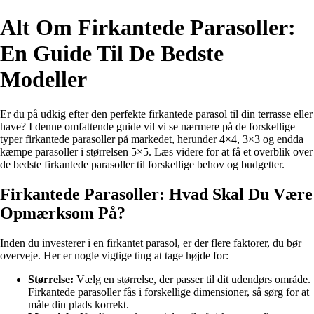
Alt Om Firkantede Parasoller:
En Guide Til De Bedste
Modeller
Er du på udkig efter den perfekte firkantede parasol til din terrasse eller
have? I denne omfattende guide vil vi se nærmere på de forskellige
typer firkantede parasoller på markedet, herunder 4×4, 3×3 og endda
kæmpe parasoller i størrelsen 5×5. Læs videre for at få et overblik over
de bedste firkantede parasoller til forskellige behov og budgetter.
Firkantede Parasoller: Hvad Skal Du Være
Opmærksom På?
Inden du investerer i en firkantet parasol, er der flere faktorer, du bør
overveje. Her er nogle vigtige ting at tage højde for:
Størrelse:
Vælg en størrelse, der passer til dit udendørs område.
Firkantede parasoller fås i forskellige dimensioner, så sørg for at
måle din plads korrekt.