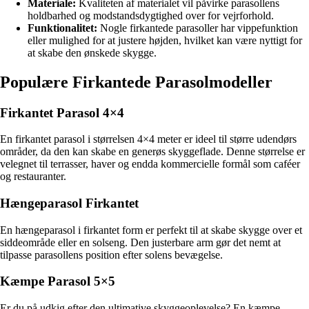
Materiale:
Kvaliteten af materialet vil påvirke parasollens
holdbarhed og modstandsdygtighed over for vejrforhold.
Funktionalitet:
Nogle firkantede parasoller har vippefunktion
eller mulighed for at justere højden, hvilket kan være nyttigt for
at skabe den ønskede skygge.
Populære Firkantede Parasolmodeller
Firkantet Parasol 4×4
En firkantet parasol i størrelsen 4×4 meter er ideel til større udendørs
områder, da den kan skabe en generøs skyggeflade. Denne størrelse er
velegnet til terrasser, haver og endda kommercielle formål som caféer
og restauranter.
Hængeparasol Firkantet
En hængeparasol i firkantet form er perfekt til at skabe skygge over et
siddeområde eller en solseng. Den justerbare arm gør det nemt at
tilpasse parasollens position efter solens bevægelse.
Kæmpe Parasol 5×5
Er du på udkig efter den ultimative skyggeoplevelse? En kæmpe