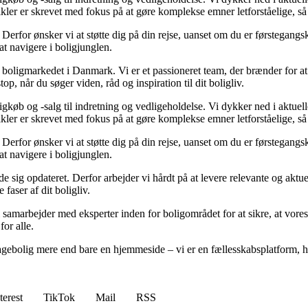
tikler er skrevet med fokus på at gøre komplekse emner letforståelige, s
rfor ønsker vi at støtte dig på din rejse, uanset om du er førstegangskø
 at navigere i boligjunglen.
er boligmarkedet i Danmark. Vi er et passioneret team, der brænder for 
op, når du søger viden, råd og inspiration til dit boligliv.
gkøb og -salg til indretning og vedligeholdelse. Vi dykker ned i aktuelle
tikler er skrevet med fokus på at gøre komplekse emner letforståelige, s
rfor ønsker vi at støtte dig på din rejse, uanset om du er førstegangskø
 at navigere i boligjunglen.
olde sig opdateret. Derfor arbejder vi hårdt på at levere relevante og akt
faser af dit boligliv.
 samarbejder med eksperter inden for boligområdet for at sikre, at vores
for alle.
gebolig mere end bare en hjemmeside – vi er en fællesskabsplatform, hvo
terest
TikTok
Mail
RSS