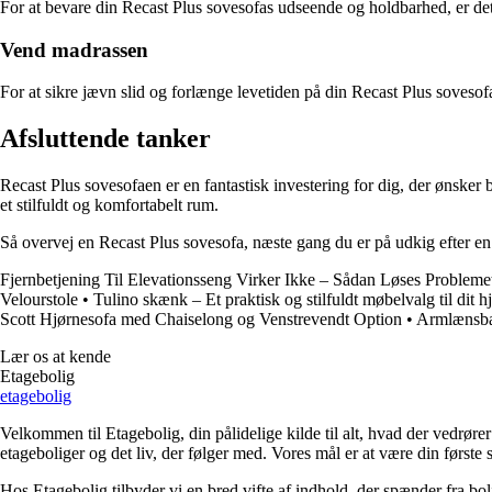
For at bevare din Recast Plus sovesofas udseende og holdbarhed, er det
Vend madrassen
For at sikre jævn slid og forlænge levetiden på din Recast Plus soves
Afsluttende tanker
Recast Plus sovesofaen er en fantastisk investering for dig, der ønsker b
et stilfuldt og komfortabelt rum.
Så overvej en Recast Plus sovesofa, næste gang du er på udkig efter en 
Fjernbetjening Til Elevationsseng Virker Ikke – Sådan Løses Probleme
Velourstole
•
Tulino skænk – Et praktisk og stilfuldt møbelvalg til dit 
Scott Hjørnesofa med Chaiselong og Venstrevendt Option
•
Armlænsbak
Lær os at kende
Etagebolig
etagebolig
Velkommen til Etagebolig, din pålidelige kilde til alt, hvad der vedrør
etageboliger og det liv, der følger med. Vores mål er at være din første st
Hos Etagebolig tilbyder vi en bred vifte af indhold, der spænder fra boli