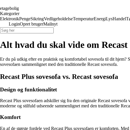
etagebolig
Kategorier
Elektronik
Penge
Sikring
Vedligeholdelse
Temperatur
Energi
Lys
Handel
T
Login
Opret bruger
Mailnyt
Alt hvad du skal vide om Recast 
Er du på udkig efter en praktisk og komfortabel sovesofa til dit hjem? 
sovesofaen sammenlignet med den traditionelle Recast sovesofa.
Recast Plus sovesofa vs. Recast sovesofa
Design og funktionalitet
Recast Plus sovesofaen adskiller sig fra den originale Recast sovesofa 
moderne og stilfuld udseende sammenlignet med den traditionelle Reca
Komfort
En af de største fordele ved Recast Plus sovesofaen er komforten. Med