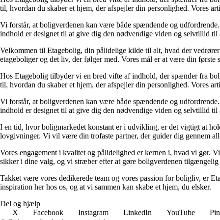
til, hvordan du skaber et hjem, der afspejler din personlighed. Vores ar
Vi forstår, at boligverdenen kan være både spændende og udfordrende. De
indhold er designet til at give dig den nødvendige viden og selvtillid til
Velkommen til Etagebolig, din pålidelige kilde til alt, hvad der vedrør
etageboliger og det liv, der følger med. Vores mål er at være din første st
Hos Etagebolig tilbyder vi en bred vifte af indhold, der spænder fra boli
til, hvordan du skaber et hjem, der afspejler din personlighed. Vores ar
Vi forstår, at boligverdenen kan være både spændende og udfordrende. De
indhold er designet til at give dig den nødvendige viden og selvtillid til
I en tid, hvor boligmarkedet konstant er i udvikling, er det vigtigt at h
lovgivninger. Vi vil være din trofaste partner, der guider dig gennem alle 
Vores engagement i kvalitet og pålidelighed er kernen i, hvad vi gør. Vi
sikker i dine valg, og vi stræber efter at gøre boligverdenen tilgængelig 
Takket være vores dedikerede team og vores passion for boligliv, er Eta
inspiration her hos os, og at vi sammen kan skabe et hjem, du elsker.
Del og hjælp
X
Facebook
Instagram
LinkedIn
YouTube
Pin