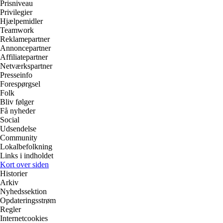
Prisniveau
Privilegier
Hjælpemidler
Teamwork
Reklamepartner
Annoncepartner
Affiliatepartner
Netværkspartner
Presseinfo
Forespørgsel
Folk
Bliv følger
Få nyheder
Social
Udsendelse
Community
Lokalbefolkning
Links i indholdet
Kort over siden
Historier
Arkiv
Nyhedssektion
Opdateringsstrøm
Regler
Internetcookies