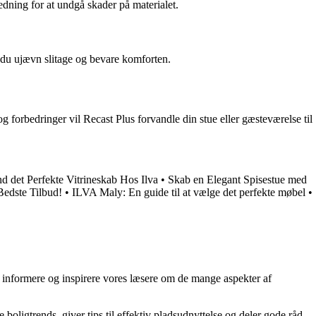
dning for at undgå skader på materialet.
 du ujævn slitage og bevare komforten.
og forbedringer vil Recast Plus forvandle din stue eller gæsteværelse til
nd det Perfekte Vitrineskab Hos Ilva
•
Skab en Elegant Spisestue med
Bedste Tilbud!
•
ILVA Maly: En guide til at vælge det perfekte møbel
•
at informere og inspirere vores læsere om de mange aspekter af
 boligtrends, giver tips til effektiv pladsudnyttelse og deler gode råd