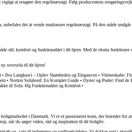
 vigtigt at rengøre den regelmæssigt. Følg producentens rengøringsvejle
ofa, anbefales det at vende madrassen regelmæssigt. På den måde undgår
åde stil, komfort og funktionalitet i dit hjem. Med de ekstra funktioner 
ny sovesofa til dit hjem!
t
•
Ilva Langkawi – Oplev Skønheden og Elegancen
•
Vitrineskabe: Fi
hjem
•
Norton Sofabord: En Komplet Guide
•
Dyner og Puder: Find de 
ke til Sofa: Øg Funktionalitet og Komfort
•
er boligmarkedet i Danmark. Vi er et passioneret team, der brænder for 
op, når du søger viden, råd og inspiration til dit boligliv.
gkøb og -salg til indretning og vedligeholdelse. Vi dykker ned i aktuelle