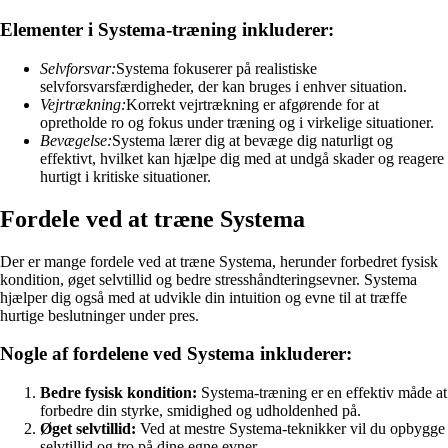
Elementer i Systema-træning inkluderer:
Selvforsvar:
Systema fokuserer på realistiske
selvforsvarsfærdigheder, der kan bruges i enhver situation.
Vejrtrækning:
Korrekt vejrtrækning er afgørende for at
opretholde ro og fokus under træning og i virkelige situationer.
Bevægelse:
Systema lærer dig at bevæge dig naturligt og
effektivt, hvilket kan hjælpe dig med at undgå skader og reagere
hurtigt i kritiske situationer.
Fordele ved at træne Systema
Der er mange fordele ved at træne Systema, herunder forbedret fysisk
kondition, øget selvtillid og bedre stresshåndteringsevner. Systema
hjælper dig også med at udvikle din intuition og evne til at træffe
hurtige beslutninger under pres.
Nogle af fordelene ved Systema inkluderer:
Bedre fysisk kondition:
Systema-træning er en effektiv måde at
forbedre din styrke, smidighed og udholdenhed på.
Øget selvtillid:
Ved at mestre Systema-teknikker vil du opbygge
selvtillid og tro på dine egne evner.