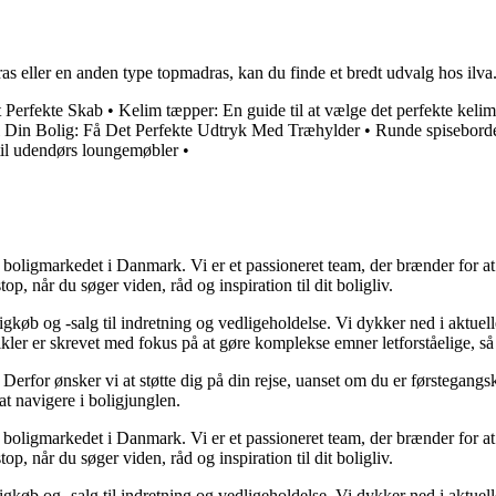
ller en anden type topmadras, kan du finde et bredt udvalg hos ilva. Gø
et Perfekte Skab
•
Kelim tæpper: En guide til at vælge det perfekte keli
l Din Bolig: Få Det Perfekte Udtryk Med Træhylder
•
Runde spisebord
til udendørs loungemøbler
•
er boligmarkedet i Danmark. Vi er et passioneret team, der brænder for 
op, når du søger viden, råd og inspiration til dit boligliv.
gkøb og -salg til indretning og vedligeholdelse. Vi dykker ned i aktuelle
tikler er skrevet med fokus på at gøre komplekse emner letforståelige, s
rfor ønsker vi at støtte dig på din rejse, uanset om du er førstegangskø
 at navigere i boligjunglen.
er boligmarkedet i Danmark. Vi er et passioneret team, der brænder for 
op, når du søger viden, råd og inspiration til dit boligliv.
gkøb og -salg til indretning og vedligeholdelse. Vi dykker ned i aktuelle