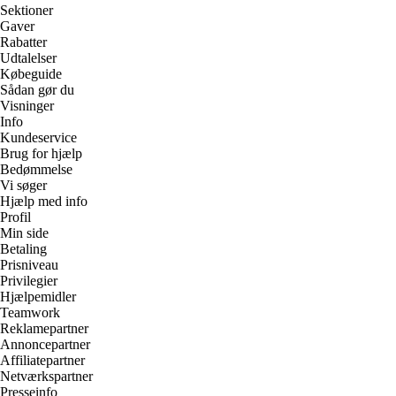
Sektioner
Gaver
Rabatter
Udtalelser
Købeguide
Sådan gør du
Visninger
Info
Kundeservice
Brug for hjælp
Bedømmelse
Vi søger
Hjælp med info
Profil
Min side
Betaling
Prisniveau
Privilegier
Hjælpemidler
Teamwork
Reklamepartner
Annoncepartner
Affiliatepartner
Netværkspartner
Presseinfo