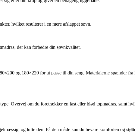
r sig efter din krop og giver en behagelig liggeflade.
ter, hvilket resulterer i en mere afslappet søvn.
smadras, der kan forbedre din søvnkvalitet.
 180×200 og 180×220 for at passe til din seng. Materialerne spænder fra 
stype. Overvej om du foretrækker en fast eller blød topmadras, samt hvilk
regelmæssigt og lufte den. På den måde kan du bevare komforten og støtte