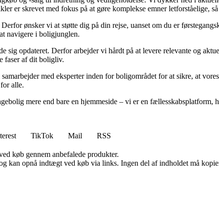
tikler er skrevet med fokus på at gøre komplekse emner letforståelige, s
rfor ønsker vi at støtte dig på din rejse, uanset om du er førstegangskø
 at navigere i boligjunglen.
olde sig opdateret. Derfor arbejder vi hårdt på at levere relevante og akt
faser af dit boligliv.
 samarbejder med eksperter inden for boligområdet for at sikre, at vores
for alle.
gebolig mere end bare en hjemmeside – vi er en fællesskabsplatform, hvo
terest
TikTok
Mail
RSS
 ved køb gennem anbefalede produkter.
og kan opnå indtægt ved køb via links. Ingen del af indholdet må kopiere