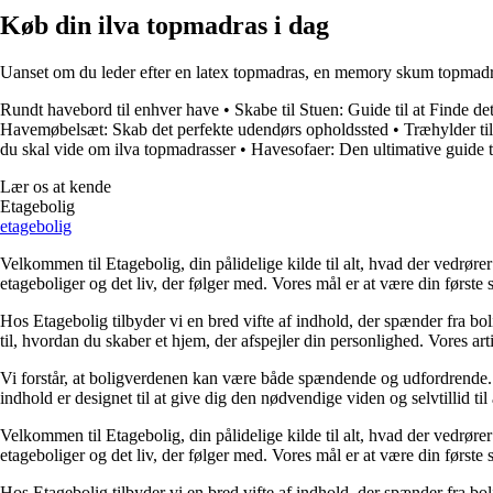
Køb din ilva topmadras i dag
Uanset om du leder efter en latex topmadras, en memory skum topmadras e
Rundt havebord til enhver have
•
Skabe til Stuen: Guide til at Finde d
Havemøbelsæt: Skab det perfekte udendørs opholdssted
•
Træhylder ti
du skal vide om ilva topmadrasser
•
Havesofaer: Den ultimative guide 
Lær os at kende
Etagebolig
etagebolig
Velkommen til Etagebolig, din pålidelige kilde til alt, hvad der vedrør
etageboliger og det liv, der følger med. Vores mål er at være din første st
Hos Etagebolig tilbyder vi en bred vifte af indhold, der spænder fra boli
til, hvordan du skaber et hjem, der afspejler din personlighed. Vores ar
Vi forstår, at boligverdenen kan være både spændende og udfordrende. De
indhold er designet til at give dig den nødvendige viden og selvtillid til
Velkommen til Etagebolig, din pålidelige kilde til alt, hvad der vedrør
etageboliger og det liv, der følger med. Vores mål er at være din første st
Hos Etagebolig tilbyder vi en bred vifte af indhold, der spænder fra boli