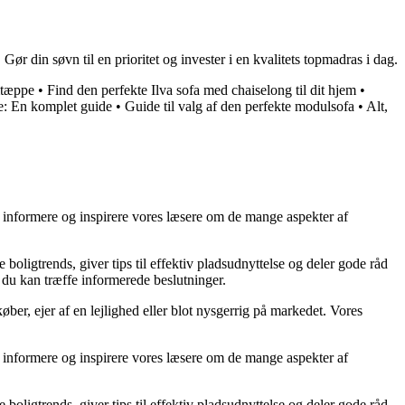
r din søvn til en prioritet og invester i en kvalitets topmadras i dag.
mtæppe
•
Find den perfekte Ilva sofa med chaiselong til dit hjem
•
e: En komplet guide
•
Guide til valg af den perfekte modulsofa
•
Alt,
at informere og inspirere vores læsere om de mange aspekter af
 boligtrends, giver tips til effektiv pladsudnyttelse og deler gode råd
å du kan træffe informerede beslutninger.
ber, ejer af en lejlighed eller blot nysgerrig på markedet. Vores
at informere og inspirere vores læsere om de mange aspekter af
 boligtrends, giver tips til effektiv pladsudnyttelse og deler gode råd