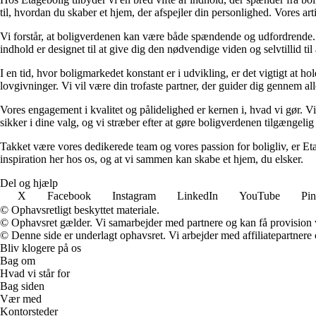
til, hvordan du skaber et hjem, der afspejler din personlighed. Vores ar
Vi forstår, at boligverdenen kan være både spændende og udfordrende. De
indhold er designet til at give dig den nødvendige viden og selvtillid til
I en tid, hvor boligmarkedet konstant er i udvikling, er det vigtigt at h
lovgivninger. Vi vil være din trofaste partner, der guider dig gennem alle 
Vores engagement i kvalitet og pålidelighed er kernen i, hvad vi gør. Vi
sikker i dine valg, og vi stræber efter at gøre boligverdenen tilgængelig 
Takket være vores dedikerede team og vores passion for boligliv, er Eta
inspiration her hos os, og at vi sammen kan skabe et hjem, du elsker.
Del og hjælp
X
Facebook
Instagram
LinkedIn
YouTube
Pin
© Ophavsretligt beskyttet materiale.
© Ophavsret gælder. Vi samarbejder med partnere og kan få provision
© Denne side er underlagt ophavsret. Vi arbejder med affiliatepartnere 
Bliv klogere på os
Bag om
Hvad vi står for
Bag siden
Vær med
Kontorsteder