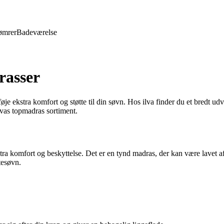
ømrer
Badeværelse
rasser
føje ekstra komfort og støtte til din søvn. Hos ilva finder du et bredt u
lvas topmadras sortiment.
tra komfort og beskyttelse. Det er en tynd madras, der kan være lavet a
tesøvn.