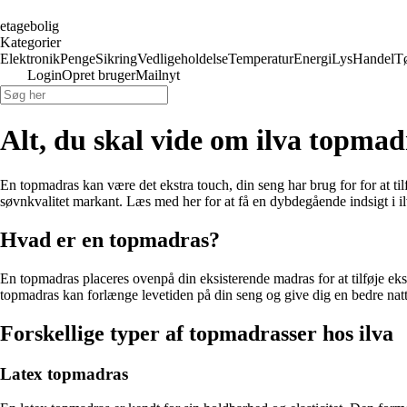
etagebolig
Kategorier
Elektronik
Penge
Sikring
Vedligeholdelse
Temperatur
Energi
Lys
Handel
T
Login
Opret bruger
Mailnyt
Alt, du skal vide om ilva topmad
En topmadras kan være det ekstra touch, din seng har brug for for at til
søvnkvalitet markant. Læs med her for at få en dybdegående indsigt i i
Hvad er en topmadras?
En topmadras placeres ovenpå din eksisterende madras for at tilføje eks
topmadras kan forlænge levetiden på din seng og give dig en bedre nat
Forskellige typer af topmadrasser hos ilva
Latex topmadras