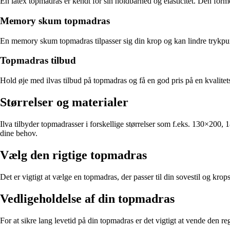
En latex topmadras er kendt for sin holdbarhed og elasticitet. Den forme
Memory skum topmadras
En memory skum topmadras tilpasser sig din krop og kan lindre trykpunk
Topmadras tilbud
Hold øje med ilvas tilbud på topmadras og få en god pris på en kvalitet
Størrelser og materialer
Ilva tilbyder topmadrasser i forskellige størrelser som f.eks. 130×200,
dine behov.
Vælg den rigtige topmadras
Det er vigtigt at vælge en topmadras, der passer til din sovestil og krop
Vedligeholdelse af din topmadras
For at sikre lang levetid på din topmadras er det vigtigt at vende den 