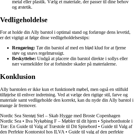
metal eller plastik. Vælg et materiale, der passer til dine behov
og æstetik.
Vedligeholdelse
For at holde din Ally barstol i optimal stand og forlænge dens levetid,
er det vigtigt at følge disse vedligeholdelsestips:
Rengøring:
Tør din barstol af med en blød klud for at fjerne
støv og snavs regelmæssigt.
Beskyttelse:
Undgå at placere din barstol direkte i sollys eller
nær varmekilder for at forhindre skader på materialerne.
Konklusion
Ally barstolen er ikke kun et funktionelt møbel, men også en stilfuld
tilføjelse til enhver indretning. Ved at vælge den rigtige stil, farve og
materiale samt vedligeholde den korrekt, kan du nyde din Ally barstol i
mange år fremover.
Nordic Sea Stentøj Stel – Skab Hygge med Broste Copenhagen
Nordic Sea
•
Ilva Nykøbing F – Møbler til dit hjem
•
Spisebordsstole i
Træ: En Guide til Valg af Træstole til Dit Spisebord
•
Guide til Valg af
den Perfekte Kontorstol hos ILVA
•
Guide til valg af den perfekte